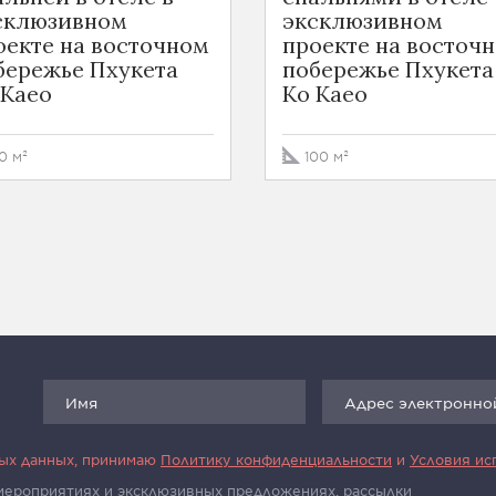
склюзивном
эксклюзивном
оекте на восточном
проекте на восточ
бережье Пхукета
побережье Пхукета
 Kaeo
Ko Kaeo
0 м²
100 м²
ных данных, принимаю
Политику конфиденциальности
и
Условия ис
 мероприятиях и эксклюзивных предложениях, рассылки