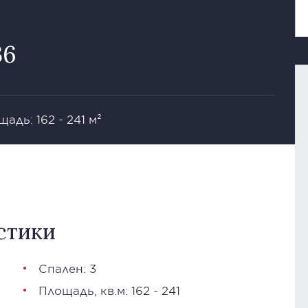
36
адь: 162 - 241 м²
стики
Спален: 3
Площадь, кв.м: 162 - 241