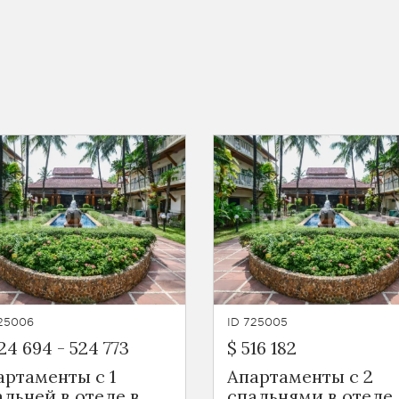
725006
ID 725005
24 694
-
524 773
$ 516 182
артаменты с 1
Апартаменты с 2
альней в отеле в
спальнями в отеле