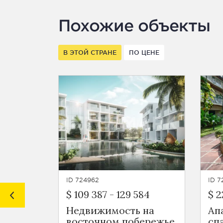
Похожие объекты
В ЭТОЙ СТРАНЕ
ПО ЦЕНЕ
ID 724962
ID 
$ 109 387
-
129 584
$ 2
Недвижимость на
Ап
восточном побережье
сп