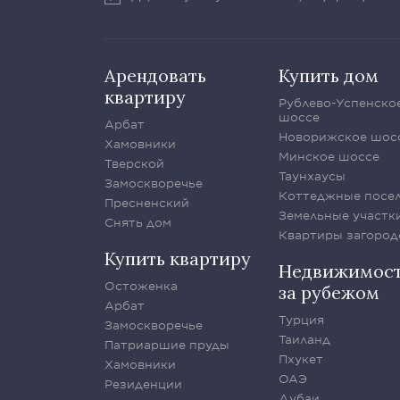
Арендовать
Купить дом
квартиру
Рублево-Успенско
шоссе
Арбат
Новорижское шос
Хамовники
Минское шоссе
Тверской
Таунхаусы
Замоскворечье
Коттеджные посе
Пресненский
Земельные участк
Снять дом
Квартиры загород
Купить квартиру
Недвижимос
Остоженка
за рубежом
Арбат
Турция
Замоскворечье
Таиланд
Патриаршие пруды
Пхукет
Хамовники
ОАЭ
Резиденции
Дубаи