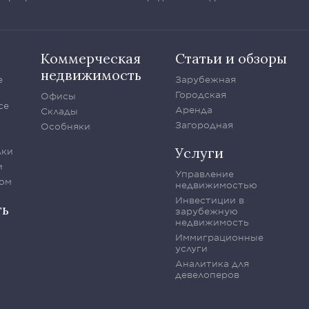
Коммерческая
Статьи и обзоры
недвижимость
е
Зарубежная
Городская
Офисы
се
Аренда
Склады
Загородная
Особняки
Услуги
лки
и
Управление
ом
недвижимостью
Инвестиции в
ть
зарубежную
недвижимость
Иммиграционные
услуги
Аналитика для
девелоперов