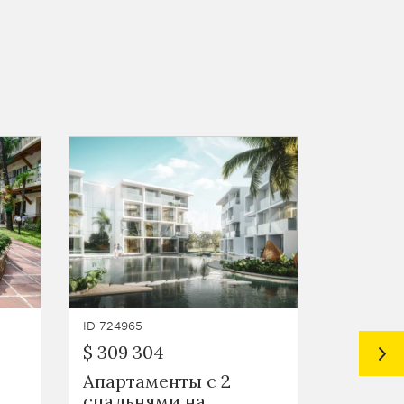
ID 724965
ID 724964
$ 309 304
$ 140 3
Апартаменты с 2
Кварти
спальнями на
на вос