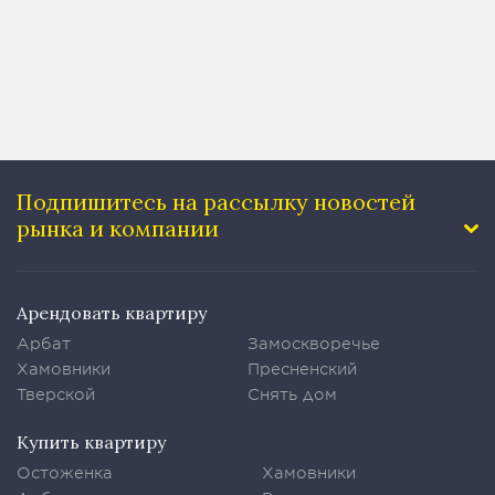
40 м²
Подпишитесь на рассылку
новостей
рынка и компании
Арендовать квартиру
Арбат
Замоскворечье
Хамовники
Пресненский
Тверской
Снять дом
Купить квартиру
Остоженка
Хамовники