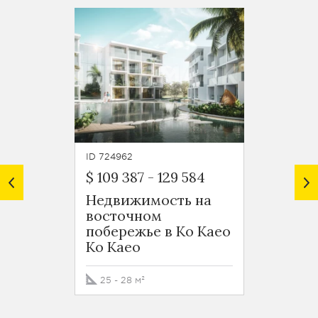
ID 724962
ID 7250
$ 109 387
-
129 584
$ 224
Недвижимость на
Апарт
восточном
спаль
побережье в Ко Каео
экск
Ko Kaeo
проек
вост
побер
25 - 28 м²
Ko Ka