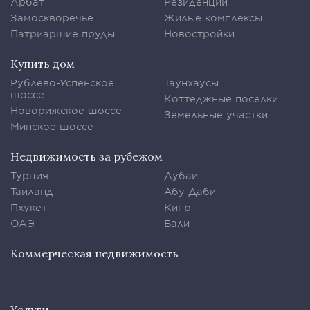
Арбат
Резиденции
Замоскворечье
Жилые комплексы
Патриаршие пруды
Новостройки
Купить дом
Рублево-Успенское
Таунхаусы
шоссе
Коттеджные поселки
Новорижское шоссе
Земельные участки
Минское шоссе
Недвижимость за рубежом
Турция
Дубаи
Таиланд
Абу-Даби
Пхукет
Кипр
ОАЭ
Бали
Коммерческая недвижимость
Услуги