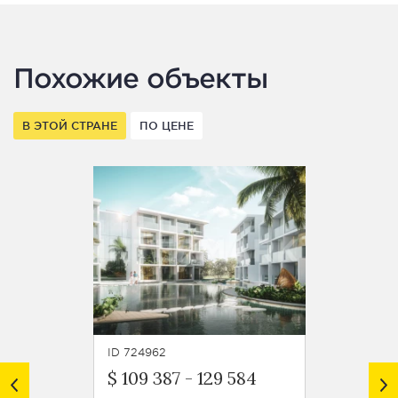
Похожие объекты
В ЭТОЙ СТРАНЕ
ПО ЦЕНЕ
ID 724962
ID 7250
$ 109 387
-
129 584
$ 224