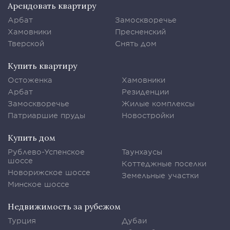
Арендовать квартиру
Арбат
Замоскворечье
Хамовники
Пресненский
Тверской
Снять дом
Купить квартиру
Остоженка
Хамовники
Арбат
Резиденции
Замоскворечье
Жилые комплексы
Патриаршие пруды
Новостройки
Купить дом
Рублево-Успенское
Таунхаусы
шоссе
Коттеджные поселки
Новорижское шоссе
Земельные участки
Минское шоссе
Недвижимость за рубежом
Турция
Дубаи