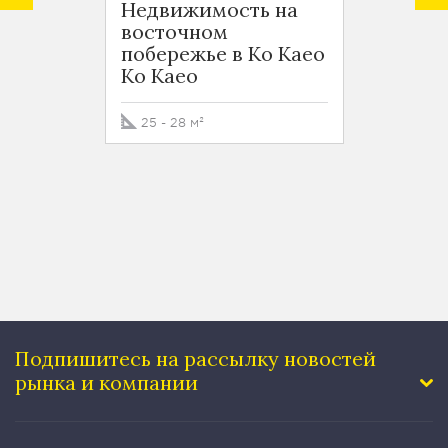
Недвижимость на
Апарт
восточном
спаль
побережье в Ко Каео
экск
Ko Kaeo
проек
вост
побер
25 - 28 м²
Ko Ka
40 м²
Подпишитесь на рассылку
новостей
рынка и компании