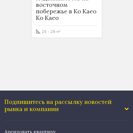
восточном
спаль
побережье в Ко Каео
экск
Ko Kaeo
проек
вост
побер
25 - 28 м²
Ko Ka
40 м²
Подпишитесь на рассылку
новостей
рынка и компании
Арендовать квартиру