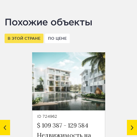
Похожие объекты
В ЭТОЙ СТРАНЕ
ПО ЦЕНЕ
ID 724962
ID 7250
$ 109 387
-
129 584
$ 224
Недвижимость на
Апарт