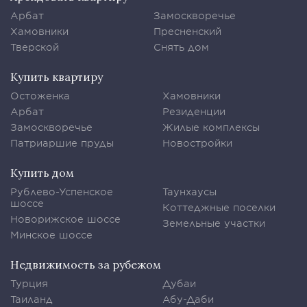
Арбат
Замоскворечье
Хамовники
Пресненский
Тверской
Снять дом
Купить квартиру
Остоженка
Хамовники
Арбат
Резиденции
Замоскворечье
Жилые комплексы
Патриаршие пруды
Новостройки
Купить дом
Рублево-Успенское
Таунхаусы
шоссе
Коттеджные поселки
Новорижское шоссе
Земельные участки
Минское шоссе
Недвижимость за рубежом
Турция
Дубаи
Таиланд
Абу-Даби