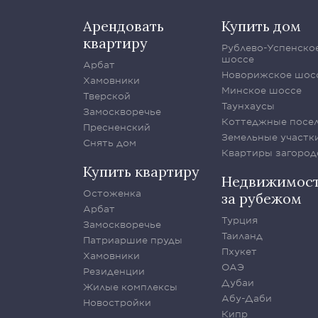
Арендовать
Купить дом
квартиру
Рублево-Успенско
шоссе
Арбат
Новорижское шос
Хамовники
Минское шоссе
Тверской
Таунхаусы
Замоскворечье
Коттеджные посе
Пресненский
Земельные участк
Снять дом
Квартиры загород
Купить квартиру
Недвижимос
Остоженка
за рубежом
Арбат
Турция
Замоскворечье
Таиланд
Патриаршие пруды
Пхукет
Хамовники
ОАЭ
Резиденции
Дубаи
Жилые комплексы
Абу-Даби
Новостройки
Кипр