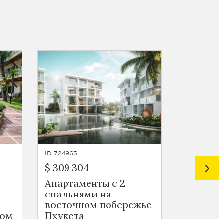
ID 724965
ID 724964
$ 309 304
$ 140 3
Апартаменты с 2
Кварти
спальнями на
на вос
восточном побережье
побере
ном
Пхукета
Ko Kae