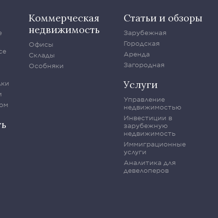
Коммерческая
Статьи и обзоры
недвижимость
е
Зарубежная
Городская
Офисы
се
Аренда
Склады
Загородная
Особняки
Услуги
лки
и
Управление
ом
недвижимостью
Инвестиции в
ть
зарубежную
недвижимость
Иммиграционные
услуги
Аналитика для
девелоперов