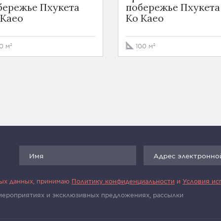
бережье Пхукета
побережье Пхукета
 Kaeo
Ko Kaeo
0 м²
100 м²
ных данных, принимаю
Политику конфиденциальности
и
Условия ис
 мероприятиях и эксклюзивных предложениях, рассылки