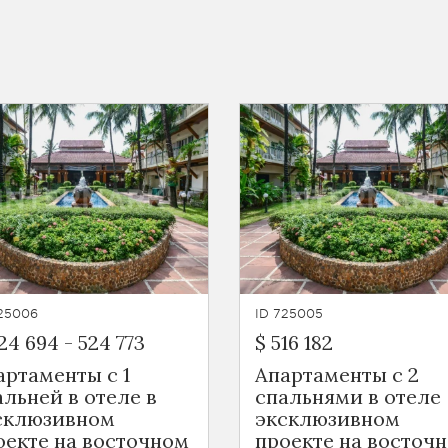
725006
ID 725005
24 694
-
524 773
$ 516 182
артаменты с 1
Апартаменты с 2
альней в отеле в
спальнями в отеле
склюзивном
эксклюзивном
оекте на восточном
проекте на восточ