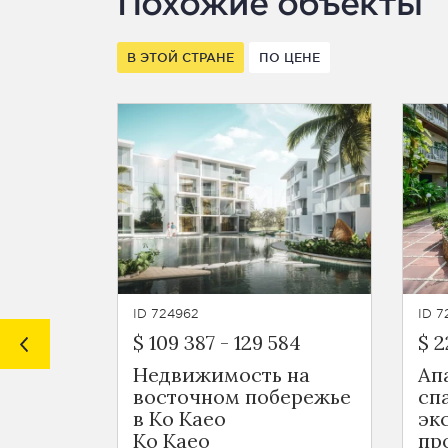
Похожие объекты
В ЭТОЙ СТРАНЕ
ПО ЦЕНЕ
ID 724962
ID 
$ 109 387
-
129 584
$ 2
Недвижимость на
Ап
восточном побережье
сп
в Ко Каео
эк
Ko Kaeo
пр