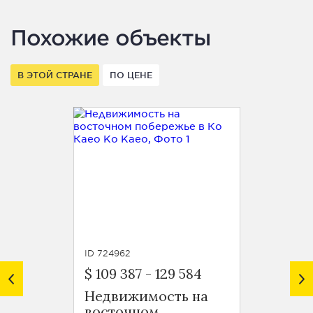
Похожие объекты
В ЭТОЙ СТРАНЕ
ПО ЦЕНЕ
ID 724962
ID 7250
$ 109 387
-
129 584
$ 224
Недвижимость на
Апарт
восточном
спаль