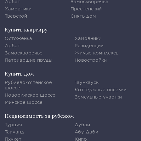
Арбат
Замоскворечье
Хамовники
Пресненский
Тверской
Снять дом
Купить квартиру
Остоженка
Хамовники
Арбат
Резиденции
Замоскворечье
Жилые комплексы
Патриаршие пруды
Новостройки
Купить дом
Рублево-Успенское
Таунхаусы
шоссе
Коттеджные поселки
Новорижское шоссе
Земельные участки
Минское шоссе
Недвижимость за рубежом
Турция
Дубаи
Таиланд
Абу-Даби
Пхукет
Кипр