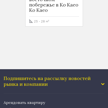
побережье в Ко Каео
экск
Ko Kaeo
проек
вост
побер
25 - 28 м²
Ko Ka
40 м²
Подпишитесь на рассылку
новостей
рынка и компании
Арендовать квартиру