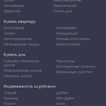
Арбат
Замоскворечье
Хамовники
Пресненский
Тверской
Снять дом
Купить квартиру
Остоженка
Хамовники
Арбат
Резиденции
Замоскворечье
Жилые комплексы
Патриаршие пруды
Новостройки
Купить дом
Рублево-Успенское
Таунхаусы
шоссе
Коттеджные поселки
Новорижское шоссе
Земельные участки
Минское шоссе
Недвижимость за рубежом
Турция
Дубаи
Таиланд
Абу-Даби
Пхукет
Кипр