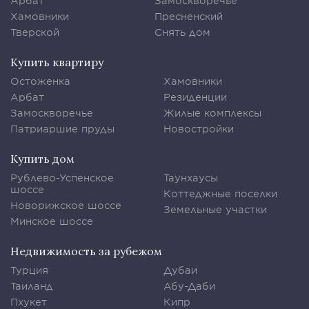
Арбат
Замоскворечье
Хамовники
Пресненский
Тверской
Снять дом
Купить квартиру
Остоженка
Хамовники
Арбат
Резиденции
Замоскворечье
Жилые комплексы
Патриаршие пруды
Новостройки
Купить дом
Рублево-Успенское
Таунхаусы
шоссе
Коттеджные поселки
Новорижское шоссе
Земельные участки
Минское шоссе
Недвижимость за рубежом
Турция
Дубаи
Таиланд
Абу-Даби
Пхукет
Кипр