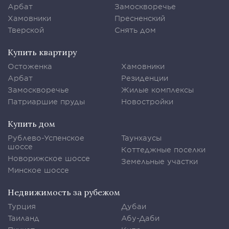
Арбат
Замоскворечье
Хамовники
Пресненский
Тверской
Снять дом
Купить квартиру
Остоженка
Хамовники
Арбат
Резиденции
Замоскворечье
Жилые комплексы
Патриаршие пруды
Новостройки
Купить дом
Рублево-Успенское
Таунхаусы
шоссе
Коттеджные поселки
Новорижское шоссе
Земельные участки
Минское шоссе
Недвижимость за рубежом
Турция
Дубаи
Таиланд
Абу-Даби