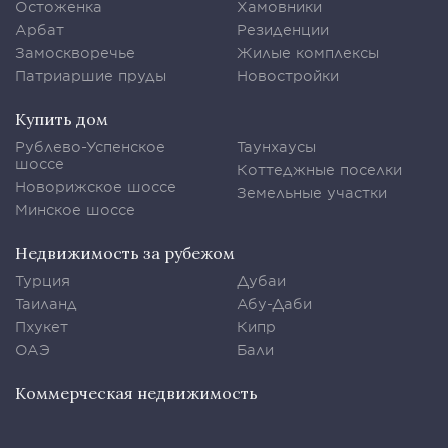
Остоженка
Хамовники
Арбат
Резиденции
Замоскворечье
Жилые комплексы
Патриаршие пруды
Новостройки
Купить дом
Рублево-Успенское
Таунхаусы
шоссе
Коттеджные поселки
Новорижское шоссе
Земельные участки
Минское шоссе
Недвижимость за рубежом
Турция
Дубаи
Таиланд
Абу-Даби
Пхукет
Кипр
ОАЭ
Бали
Коммерческая недвижимость