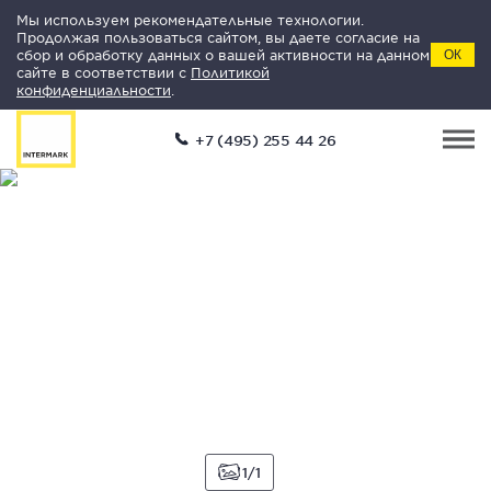
Мы используем рекомендательные технологии.
Продолжая пользоваться сайтом, вы даете согласие на
сбор и обработку данных о вашей активности на данном
ОК
сайте в соответствии с
Политикой
конфиденциальности
.
+7 (495) 255 44 26
1
1