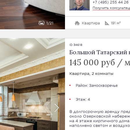
+7 (495) 255 44 26
Получить консульта
1
21
Квартира
191 м²
ID 34618
Большой Татарский п
145 000 руб / 
Квартира, 2 комнаты
Район:
Замоскворечье
Этаж: 4
В долгосрочную аренду пред
около Озерковской набережн
на 4 этаже кирпичного дома
наполнено светом и воздухо