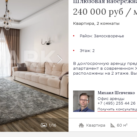
Шлюзовая набережна
240 000 руб / 
Квартира, 2 комнаты
Район:
Замоскворечье
Этаж: 2
В долгосрочную аренду пре
апартамент в современном Ж
расположены на 2 этаже. Выс
Михаил Шевченко
Офис аренды
+7 (495) 255 44 26
Получить консульта
1
16
Квартира
60 м²