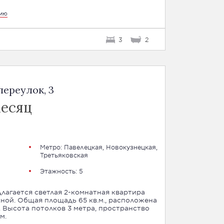
цию
3
2
ереулок, 3
месяц
Метро:
Павелецкая
,
Новокузнецкая
,
Третьяковская
Этажность: 5
лагается светлая 2-комнатная квартира
ой. Общая площадь 65 кв.м., расположена
. Высота потолков 3 метра, пространство
м.