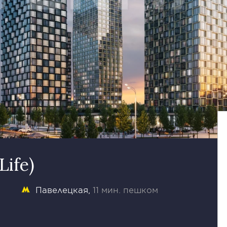
ife)
Павелецкая
11 мин. пешком