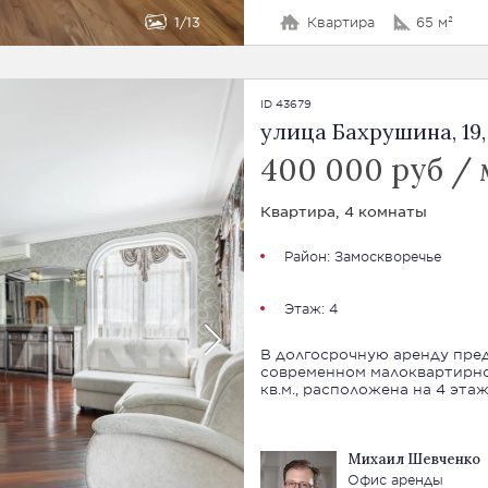
1
13
Квартира
65 м²
ID 43679
улица Бахрушина, 19, 
400 000 руб / 
Квартира, 4 комнаты
Район:
Замоскворечье
Этаж: 4
В долгосрочную аренду пред
современном малоквартирно
кв.м., расположена на 4 этаж
Михаил Шевченко
Офис аренды