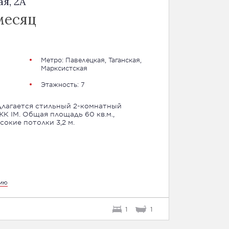
я, 2A
месяц
Метро:
Павелецкая
,
Таганская
,
Марксистская
Этажность: 7
длагается стильный 2-комнатный
К IM. Общая площадь 60 кв.м.,
окие потолки 3,2 м.
цию
1
1