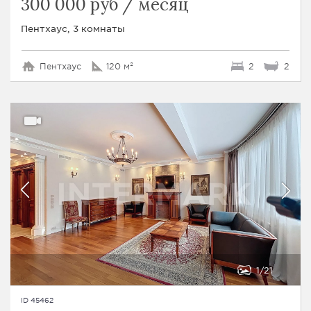
300 000 руб / месяц
Пентхаус, 3 комнаты
Пентхаус
120 м²
2
2
1
21
ID 45462