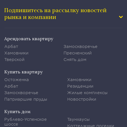
Подпишитесь на рассылку
новостей
рынка и компании
Арендовать квартиру
Арбат
Замоскворечье
Хамовники
Пресненский
Тверской
Снять дом
Купить квартиру
Остоженка
Хамовники
Арбат
Резиденции
Замоскворечье
Жилые комплексы
Патриаршие пруды
Новостройки
Купить дом
Рублево-Успенское
Таунхаусы
шоссе
Коттеджные поселки