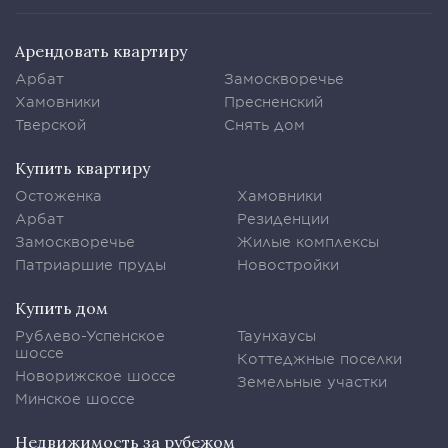
Арендовать квартиру
Арбат
Замоскворечье
Хамовники
Пресненский
Тверской
Снять дом
Купить квартиру
Остоженка
Хамовники
Арбат
Резиденции
Замоскворечье
Жилые комплексы
Патриаршие пруды
Новостройки
Купить дом
Рублево-Успенское
Таунхаусы
шоссе
Коттеджные поселки
Новорижское шоссе
Земельные участки
Минское шоссе
Недвижимость за рубежом