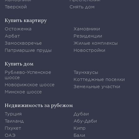
Тверской
Снять дом
Купить квартиру
Остоженка
Хамовники
Арбат
Резиденции
Замоскворечье
Жилые комплексы
Патриаршие пруды
Новостройки
Купить дом
Рублево-Успенское
Таунхаусы
шоссе
Коттеджные поселки
Новорижское шоссе
Земельные участки
Минское шоссе
Недвижимость за рубежом
Турция
Дубаи
Таиланд
Абу-Даби
Пхукет
Кипр
ОАЭ
Бали