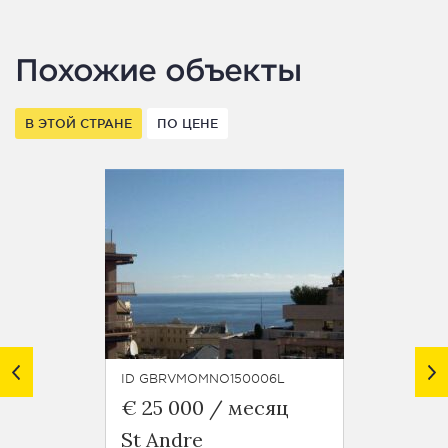
Похожие объекты
В ЭТОЙ СТРАНЕ
ПО ЦЕНЕ
ID GBRVMOMNO150006L
ID GBR
€ 25 000 / месяц
€ 7 5
St Andre
Les R