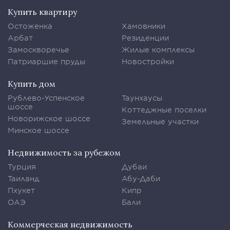
Купить квартиру
Остоженка
Хамовники
Арбат
Резиденции
Замоскворечье
Жилые комплексы
Патриаршие пруды
Новостройки
Купить дом
Рублево-Успенское
Таунхаусы
шоссе
Коттеджные поселки
Новорижское шоссе
Земельные участки
Минское шоссе
Недвижимость за рубежом
Турция
Дубаи
Таиланд
Абу-Даби
Пхукет
Кипр
ОАЭ
Бали
Коммерческая недвижимость