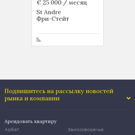
€ 25 000 / месяц
€ 7 5
St Andre
Les R
Фри-Стейт
Colu
Фри-
Подпишитесь на рассылку
новостей
рынка и компании
Арендовать квартиру
Арбат
Замоскворечье