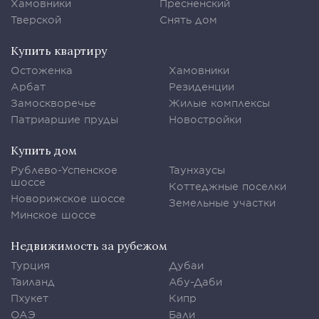
Хамовники
Пресненский
Тверской
Снять дом
Купить квартиру
Остоженка
Хамовники
Арбат
Резиденции
Замоскворечье
Жилые комплексы
Патриаршие пруды
Новостройки
Купить дом
Рублево-Успенское
Таунхаусы
шоссе
Коттеджные поселки
Новорижское шоссе
Земельные участки
Минское шоссе
Недвижимость за рубежом
Турция
Дубаи
Таиланд
Абу-Даби
Пхукет
Кипр
ОАЭ
Бали