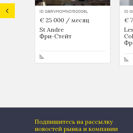
ID GBRVMOMNO150006L
ID 
€ 25 000 / месяц
€ 
St Andre
Le
Фри-Стейт
Co
Фр
Подпишитесь на рассылку
новостей рынка и компании