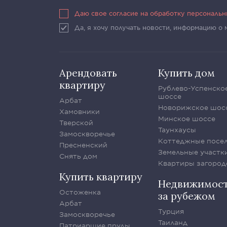
Даю свое согласие на обработку персональ
Да, я хочу получать новости, информацию о
Арендовать
Купить дом
квартиру
Рублево-Успенско
шоссе
Арбат
Новорижское шос
Хамовники
Минское шоссе
Тверской
Таунхаусы
Замоскворечье
Коттеджные посе
Пресненский
Земельные участк
Снять дом
Квартиры загород
Купить квартиру
Недвижимос
Остоженка
за рубежом
Арбат
Турция
Замоскворечье
Таиланд
Патриаршие пруды