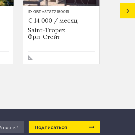
ID GBRVSTSTZ180011L
ID GBRVS
€ 14 000 / месяц
€ 33 0
Saint-Tropez
Gassin
Фри-Стейт
Фри-С
Подписаться