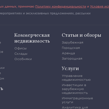
ных данных, принимаю
Политику конфиденциальности
и
Условия ис
 мероприятиях и эксклюзивных предложениях, рассылки
Коммерческая
Статьи и обзоры
недвижимость
е
Зарубежная
Городская
Офисы
се
Аренда
Склады
Загородная
Особняки
Услуги
лки
и
Управление
ом
недвижимостью
Инвестиции в
ть
зарубежную
недвижимость
Иммиграционные
услуги
Аналитика для