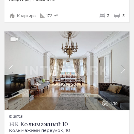
Квартира
172 м²
3
3
1
19
ID 28726
ЖК Колымажный 10
Колымажный переулок, 10