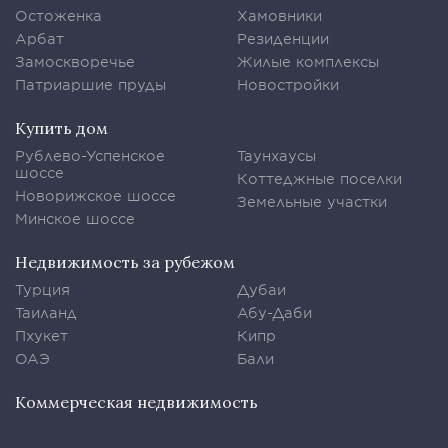
Остоженка
Хамовники
Арбат
Резиденции
Замоскворечье
Жилые комплексы
Патриаршие пруды
Новостройки
Купить дом
Рублево-Успенское
Таунхаусы
шоссе
Коттеджные поселки
Новорижское шоссе
Земельные участки
Минское шоссе
Недвижимость за рубежом
Турция
Дубаи
Таиланд
Абу-Даби
Пхукет
Кипр
ОАЭ
Бали
Коммерческая недвижимость