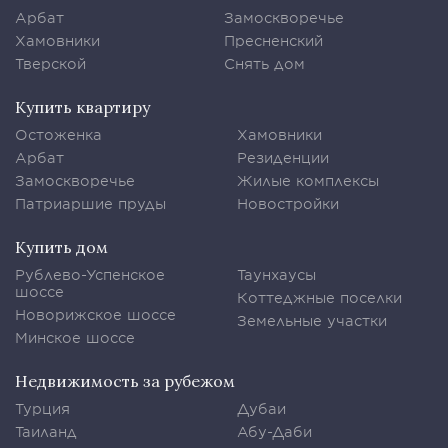
Арбат
Замоскворечье
Хамовники
Пресненский
Тверской
Снять дом
Купить квартиру
Остоженка
Хамовники
Арбат
Резиденции
Замоскворечье
Жилые комплексы
Патриаршие пруды
Новостройки
Купить дом
Рублево-Успенское
Таунхаусы
шоссе
Коттеджные поселки
Новорижское шоссе
Земельные участки
Минское шоссе
Недвижимость за рубежом
Турция
Дубаи
Таиланд
Абу-Даби