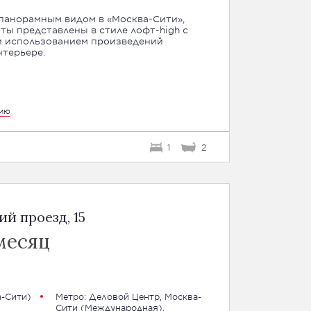
панорамным видом в «Москва-Сити»,
ы представлены в стиле лофт-high с
 использованием произведений
нтерьере.
цию
1
2
й проезд, 15
месяц
-Сити
)
Метро:
Деловой Центр
,
Москва-
Сити (Международная)
,