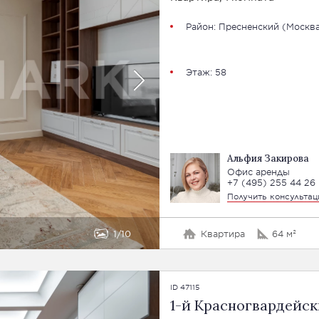
Район:
Пресненский
(
Москва
Этаж: 58
Альфия Закирова
Офис аренды
+7 (495) 255 44 26
Получить консульта
1
10
Квартира
64 м²
ID 47115
1-й Красногвардейски