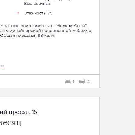
Выставочная
Этажность: 75
омнатные апартаменты в "Москва-Сити".
ваны дизайнерской современной мебелью
Общая площадь: 98 кв. м.
цию
1
2
й проезд, 15
месяц