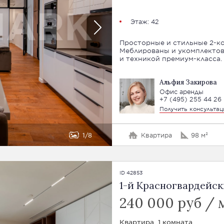
Этаж: 42
Просторные и стильные 2-к
Меблированы и укомплекто
и техникой премиум-класса. 
Альфия Закирова
Офис аренды
+7 (495) 255 44 26
Получить консульта
1
8
Квартира
98 м²
ID 42853
1-й Красногвардейски
240 000 руб / 
Квартира, 1 комната