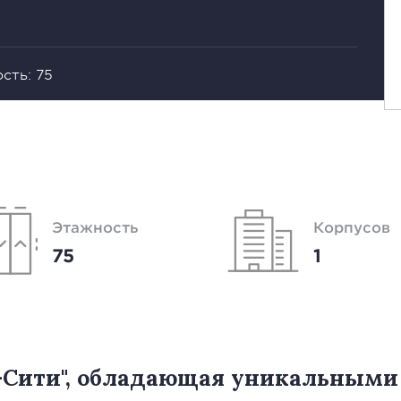
сть: 75
Этажность
Корпусов
75
1
а-Сити", обладающая уникальным