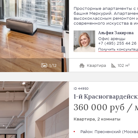
Просторные апартаменты с 
башня Меркурий. Апартамент
высококлассным ремонтом и
современного искусства в и
Альфия Закирова
Офис аренды
+7 (495) 255 44 26
Получить консульта
1
12
Квартира
102 м²
ID 44950
1-й Красногвардейски
360 000 руб / 
Квартира, 2 комнаты
Район:
Пресненский
(
Москва