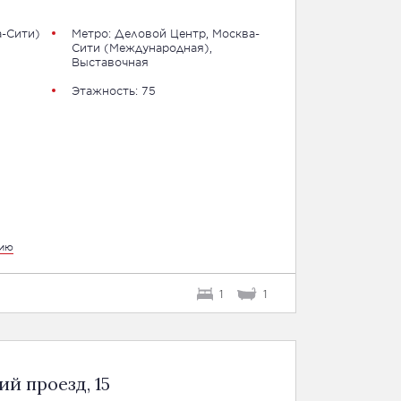
-Сити
)
Метро:
Деловой Центр
,
Москва-
Сити (Международная)
,
Выставочная
Этажность: 75
цию
1
1
й проезд, 15