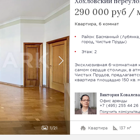
Хохловский переулок
290 000 руб / 
Квартира, 6 комнат
Район:
Басманный
(
Лубянка,
город, Чистые Пруды
)
Этаж: 2
Эксклюзивная 6-комнатная к
самом сердце столицы, в а
Чистых Прудов, предлагаетс
квартира площадью 150 кв. м
Виктория Ковалева
Офис аренды
+7 (495) 255 44 26
Получить консульта
1
21
Квартира
137 м²