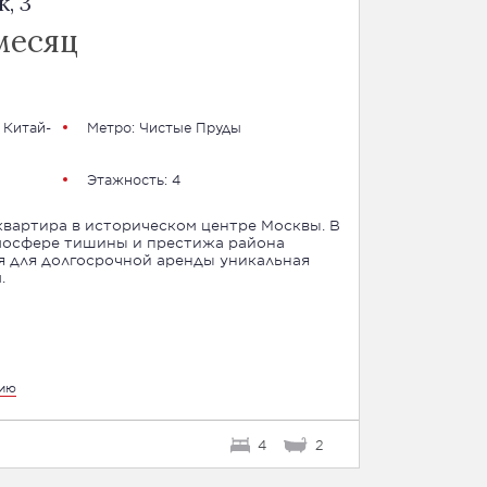
, 3
месяц
 Китай-
Метро:
Чистые Пруды
Этажность: 4
вартира в историческом центре Москвы. В
тмосфере тишины и престижа района
я для долгосрочной аренды уникальная
.
цию
4
2