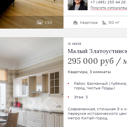
+7 (495) 255 44 26
Получить консульта
1
25
Квартира
150 м²
ID 46633
Малый Златоустинский
295 000 руб / 
Квартира, 3 комнаты
Район:
Басманный
(
Лубянка,
город, Чистые Пруды
)
Этаж: 3
Современная, стильная 3-х 
переулке исторического цен
метро Китай-город.