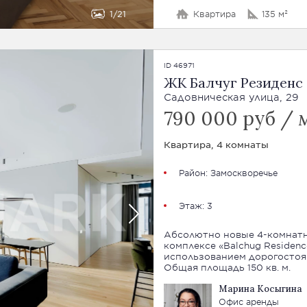
1
21
Квартира
135 м²
ID 46971
ЖК Балчуг Резиденс (
Садовническая улица, 29
790 000 руб / 
Квартира, 4 комнаты
Район:
Замоскворечье
Этаж: 3
Абсолютно новые 4-комнат
комплексе «Balchug Residen
использованием дорогостоя
Общая площадь 150 кв. м.
Марина Косыгина
Офис аренды