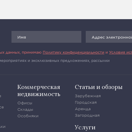
ных данных, принимаю
Политику конфиденциальности
и
Условия ис
 мероприятиях и эксклюзивных предложениях, рассылки
Коммерческая
Статьи и обзоры
недвижимость
е
Зарубежная
Городская
Офисы
се
Аренда
Склады
Загородная
Особняки
Услуги
лки