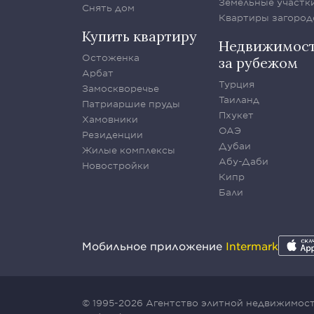
Земельные участк
Снять дом
Квартиры загород
Купить квартиру
Недвижимос
Остоженка
за рубежом
Арбат
Турция
Замоскворечье
Таиланд
Патриаршие пруды
Пхукет
Хамовники
ОАЭ
Резиденции
Дубаи
Жилые комплексы
Абу-Даби
Новостройки
Кипр
Бали
Мобильное приложение
Intermark
© 1995-2026 Агентство элитной недвижимости