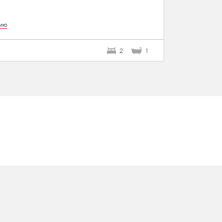
цию
2
1