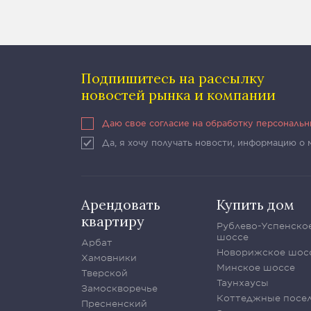
Подпишитесь на рассылку
новостей рынка и компании
Даю свое согласие на обработку персональ
Да, я хочу получать новости, информацию о
Арендовать
Купить дом
квартиру
Рублево-Успенско
шоссе
Арбат
Новорижское шос
Хамовники
Минское шоссе
Тверской
Таунхаусы
Замоскворечье
Коттеджные посе
Пресненский