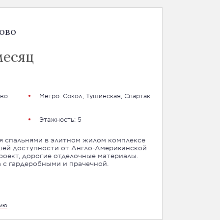
ово
месяц
во
Метро:
Сокол
,
Тушинская
,
Спартак
Этажность: 5
я спальнями в элитном жилом комплексе
ешей доступности от Англо-Американской
оект, дорогие отделочные материалы.
 с гардеробными и прачечной.
цию