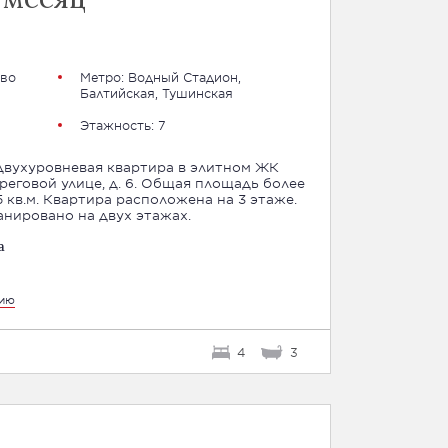
во
Метро:
Водный Стадион
,
Балтийская
,
Тушинская
Этажность: 7
двухуровневая квартира в элитном ЖК
реговой улице, д. 6. Общая площадь более
5 кв.м. Квартира расположена на 3 этаже.
нировано на двух этажах.
а
цию
4
3