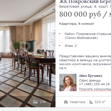
ЖК Покровский Бере
Береговая улица, 4, корп. 
800 000 руб / 
Квартира, 6 комнат
Район:
Покровское-Стрешне
(Сокол-Войковская)
Этаж: 2
Представляем вашему вним
квартиру в аренду на длит
жилом комплексе, окруженн
кв.м.
Айна Еремина
Офис аренды
+7 (495) 255 44 26
Получить консульта
1
19
Квартира
320 м²