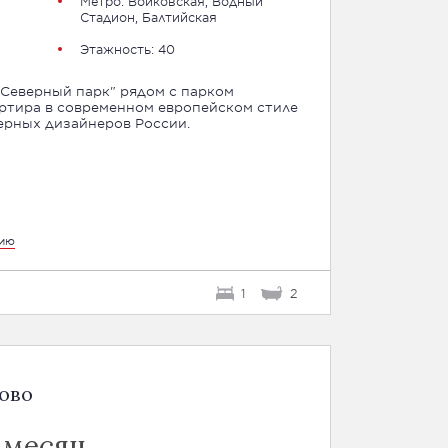
Метро:
Войковская
,
Водный
Стадион
,
Балтийская
Этажность: 40
"Северный парк" рядом с парком
ртира в современном европейском стиле
ерных дизайнеров России.
цию
1
2
ово
/ месяц