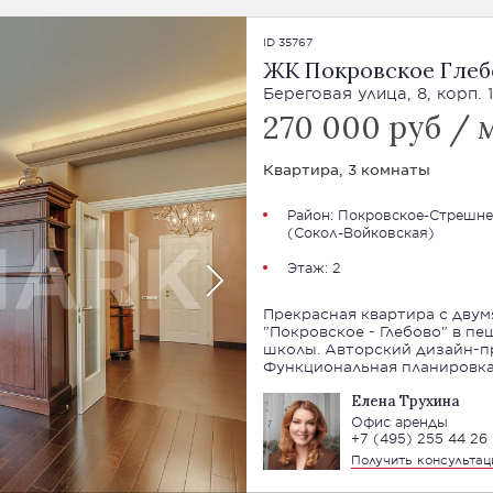
ID 35767
ЖК Покровское Глеб
Береговая улица, 8, корп. 1
270 000 руб / 
Квартира, 3 комнаты
Район:
Покровское-Стрешне
(Сокол-Войковская)
Этаж: 2
Прекрасная квартира с двум
"Покровское - Глебово" в п
школы. Авторский дизайн-пр
Функциональная планировка
Елена Трухина
Офис аренды
+7 (495) 255 44 26
Получить консульта