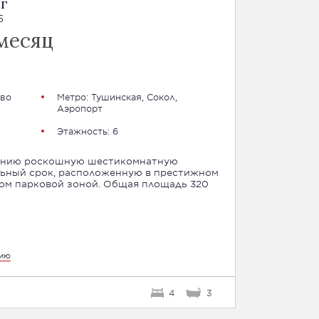
г
5
месяц
во
Метро:
Тушинская
,
Сокол
,
Аэропорт
Этажность: 6
анию роскошную шестикомнатную
ельный срок, расположенную в престижном
ом парковой зоной. Общая площадь 320
цию
4
3