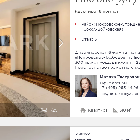
Квартира, 6 комнат
Район:
Покровское-Стрешне
(Сокол-Войковская)
Этаж: 3
Дизайнерская 6-комнатная 
«Покровское-Глебово», на Бе
300 кв.м., площадь кухни – 2
Пространство грамотно спла
Марина Евстропов
Офис аренды
+7 (495) 255 44 26
Получить консульта
1
25
Квартира
310 м²
ID 35400