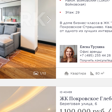
Район:
Войковский
(Сокол-
Войковская)
Этаж: 29
В доме бизнес-класса в ЖК 
Покровское-Стрешнево. Ква
от одного из лучших интерь
Елена Трухина
Офис аренды
+7 (495) 255 44 26
Получить консульта
1
13
Квартира
80 м²
ID 40459
ЖК Покровское Глеб
Береговая улица, 6
1 100 000 руб 