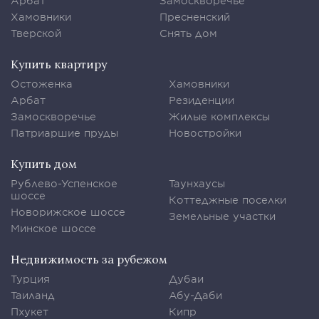
Арбат
Замоскворечье
Хамовники
Пресненский
Тверской
Снять дом
Купить квартиру
Остоженка
Хамовники
Арбат
Резиденции
Замоскворечье
Жилые комплексы
Патриаршие пруды
Новостройки
Купить дом
Рублево-Успенское
Таунхаусы
шоссе
Коттеджные поселки
Новорижское шоссе
Земельные участки
Минское шоссе
Недвижимость за рубежом
Турция
Дубаи
Таиланд
Абу-Даби
Пхукет
Кипр