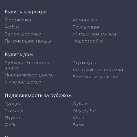
Купить квартиру
Остоженка
Хамовники
Арбат
Резиденции
Замоскворечье
Жилые комплексы
Патриаршие пруды
Новостройки
Купить дом
Рублево-Успенское
Таунхаусы
шоссе
Коттеджные поселки
Новорижское шоссе
Земельные участки
Минское шоссе
Недвижимость за рубежом
Турция
Дубаи
Таиланд
Абу-Даби
Пхукет
Кипр
ОАЭ
Бали