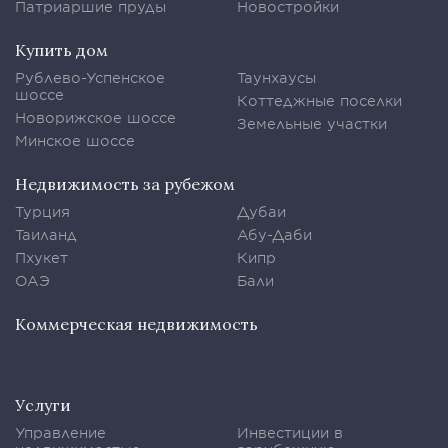
Патриаршие пруды
Новостройки
Купить дом
Рублево-Успенское
Таунхаусы
шоссе
Коттеджные поселки
Новорижское шоссе
Земельные участки
Минское шоссе
Недвижимость за рубежом
Турция
Дубаи
Таиланд
Абу-Даби
Пхукет
Кипр
ОАЭ
Бали
Коммерческая недвижимость
Услуги
Управление
Инвестиции в