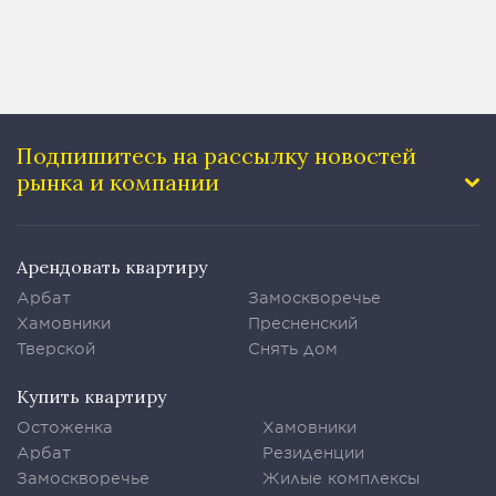
Подпишитесь на рассылку
новостей
рынка и компании
Арендовать квартиру
Арбат
Замоскворечье
Хамовники
Пресненский
Тверской
Снять дом
Купить квартиру
Остоженка
Хамовники
Арбат
Резиденции
Замоскворечье
Жилые комплексы