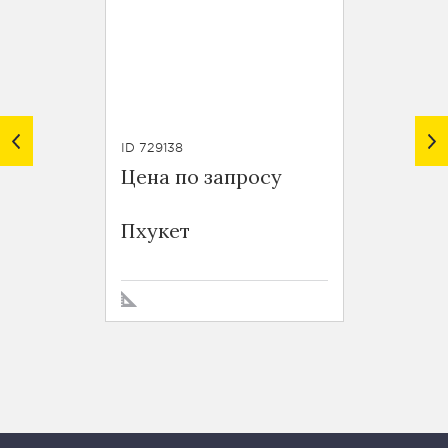
ID 729138
ID TH710
Цена по запросу
$ 6 12
Baan S
Пхукет
Sukhu