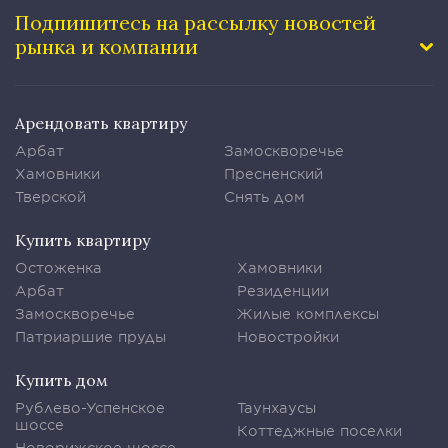
Подпишитесь на рассылку
новостей
рынка и компании
Арендовать квартиру
Арбат
Замоскворечье
Хамовники
Пресненский
Тверской
Снять дом
Купить квартиру
Остоженка
Хамовники
Арбат
Резиденции
Замоскворечье
Жилые комплексы
Патриаршие пруды
Новостройки
Купить дом
Рублево-Успенское
Таунхаусы
шоссе
Коттеджные поселки
Новорижское шоссе