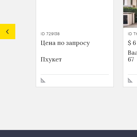
ID 729138
ID T
Цена по запросу
$ 6
Ba
Пхукет
67