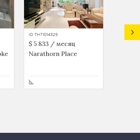
ID TH71014325
ID TH71013
$ 5 833 / месяц
$ 2 771
oke
Narathorn Place
Salada
ศาลาแดง