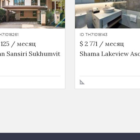
H71018261
ID TH71018143
 125 / месяц
$ 2 771 / месяц
an Sansiri Sukhumvit
Shama Lakeview As