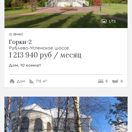
1
13
ID 38460
Горки-2
Рублево-Успенское шоссе
1 213 940 руб / месяц
Дом, 10 комнат
Дом
715 м²
6
6