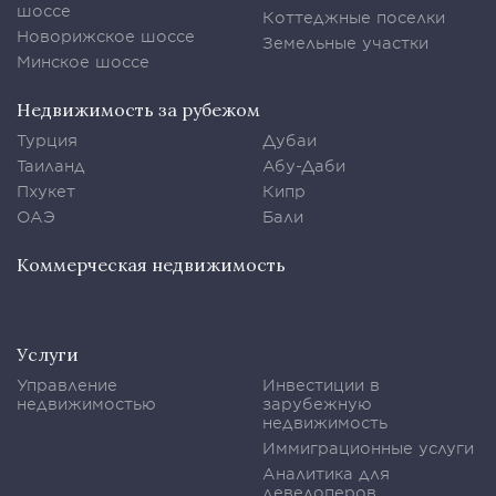
шоссе
Коттеджные поселки
Новорижское шоссе
Земельные участки
Минское шоссе
Недвижимость за рубежом
Турция
Дубаи
Таиланд
Абу-Даби
Пхукет
Кипр
ОАЭ
Бали
Коммерческая недвижимость
Услуги
Управление
Инвестиции в
недвижимостью
зарубежную
недвижимость
Иммиграционные услуги
Аналитика для
девелоперов