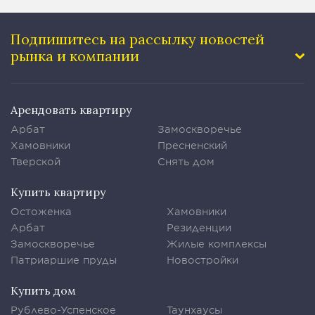
Подпишитесь на рассылку
новостей
рынка и компании
Арендовать квартиру
Арбат
Замоскворечье
Хамовники
Пресненский
Тверской
Снять дом
Купить квартиру
Остоженка
Хамовники
Арбат
Резиденции
Замоскворечье
Жилые комплексы
Патриаршие пруды
Новостройки
Купить дом
Рублево-Успенское
Таунхаусы