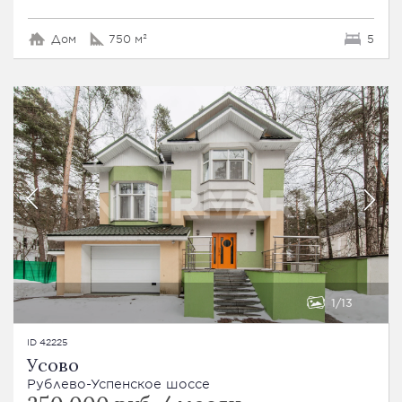
Дом
750 м²
5
1
13
ID 42225
Усово
Рублево-Успенское шоссе