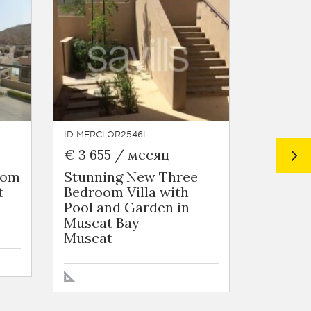
ID MERCLOR2546L
ID MERCL
€ 3 655 / месяц
€ 6 09
oom
Stunning New Three
Stunni
t
Bedroom Villa with
Detache
Pool and Garden in
Pool an
Muscat Bay
Muscat
Muscat
Muscat