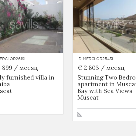
MERCLOR2619L
ID MERCLOR2543L
3 899 / месяц
€ 2 803 / месяц
ly furnished villa in
Stunning Two Bedr
aiba
apartment in Musca
scat
Bay with Sea Views
Muscat