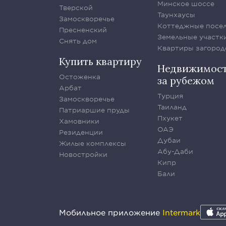
Минское шоссе
Тверской
Таунхаусы
Замоскворечье
Коттеджные посе
Пресненский
Земельные участк
Снять дом
Квартиры загород
Купить квартиру
Недвижимос
Остоженка
за рубежом
Арбат
Турция
Замоскворечье
Таиланд
Патриаршие пруды
Пхукет
Хамовники
ОАЭ
Резиденции
Дубаи
Жилые комплексы
Абу-Даби
Новостройки
Кипр
Бали
Мобильное приложение
Intermark