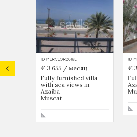
ID MERCLOR2618L
ID 
€ 3 655 / месяц
€ 
Fully furnished villa
Ful
with sea views in
Az
Azaiba
Mu
Muscat