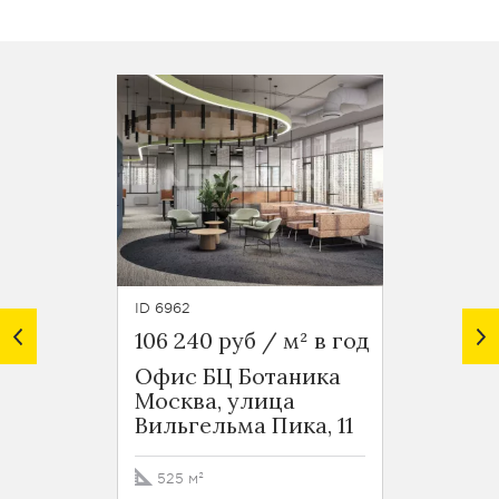
ID 6962
ID 6961
106 240 руб / м² в год
110 49
Офис БЦ Ботаника
Офис 
Москва, улица
Москв
Вильгельма Пика, 11
Вильг
525 м²
371 м²