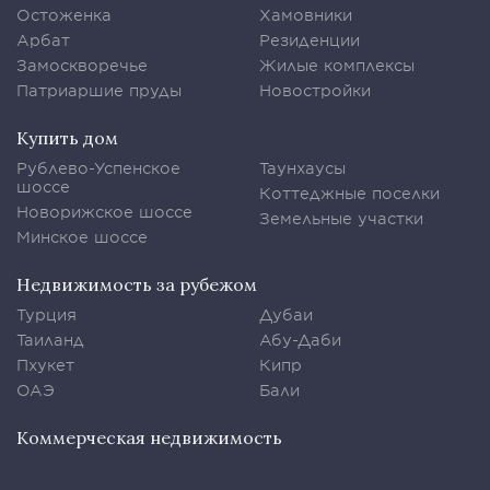
Остоженка
Хамовники
Арбат
Резиденции
Замоскворечье
Жилые комплексы
Патриаршие пруды
Новостройки
Купить дом
Рублево-Успенское
Таунхаусы
шоссе
Коттеджные поселки
Новорижское шоссе
Земельные участки
Минское шоссе
Недвижимость за рубежом
Турция
Дубаи
Таиланд
Абу-Даби
Пхукет
Кипр
ОАЭ
Бали
Коммерческая недвижимость