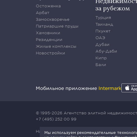
Недвижимос
Остоженка
за рубежом
Арбат
Турция
Замоскворечье
Таиланд
Патриаршие пруды
Пхукет
Хамовники
ОАЭ
Резиденции
Дубаи
Жилые комплексы
Абу-Даби
Новостройки
Кипр
Бали
Мобильное приложение
Intermark
© 1995-2026 Агентство элитной недвижимости
+7 (495) 252 00 99
Наш сайт защищен с помощью сервиса Yande
Мы используем рекомендательные технологии