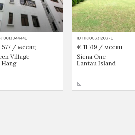
K1001304444L
ID HK1003312037L
 577 / месяц
€ 11 719 / месяц
en Village
Siena One
i Hang
Lantau Island