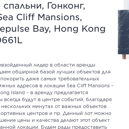
 спальни, Гонконг,
Sea Cliff Mansions,
Repulse Bay, Hong Kong
0661L
ревзойденный лидер в области аренды
даем обширной базой лучших объектов для
 покорить даже самых требовательных
жных адресов в локации Sea Cliff Mansions –
Kong Island – в аренду предлагается
 всегда будут в центре событий, благодаря
 в нескольких минутах от важных объектов
портивных центров и пр. Данный лот можно
ошение цены и качества делают этот объект
данной локации. Будем рады предоставить