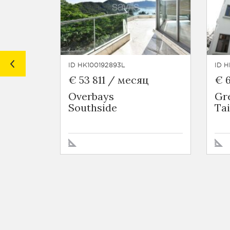
ID HK100192893L
ID H
€ 53 811 / месяц
€ 6
Overbays
Gre
Southside
Ta