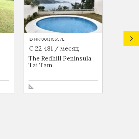
ID HK1001310557L
ID HK1003
€ 22 481 / месяц
€ 10 52
The Redhill Peninsula
Amalfi
Tai Tam
Lantau 