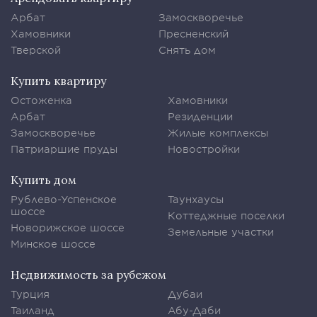
Арбат
Замоскворечье
Хамовники
Пресненский
Тверской
Снять дом
Купить квартиру
Остоженка
Хамовники
Арбат
Резиденции
Замоскворечье
Жилые комплексы
Патриаршие пруды
Новостройки
Купить дом
Рублево-Успенское
Таунхаусы
шоссе
Коттеджные поселки
Новорижское шоссе
Земельные участки
Минское шоссе
Недвижимость за рубежом
Турция
Дубаи
Таиланд
Абу-Даби