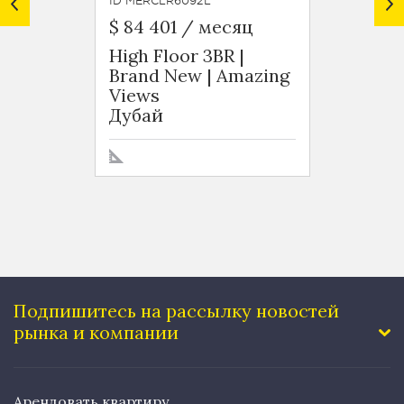
ID MERCLR6092L
ID MERC
$ 84 401 / месяц
$ 89 
High Floor 3BR |
Furni
Brand New | Amazing
Balcon
Views
Inclu
Дубай
Дуба
Подпишитесь на рассылку
новостей
рынка и компании
Арендовать квартиру