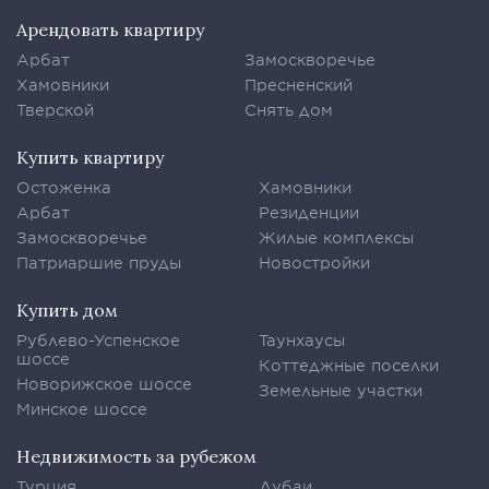
Арендовать квартиру
Арбат
Замоскворечье
Хамовники
Пресненский
Тверской
Снять дом
Купить квартиру
Остоженка
Хамовники
Арбат
Резиденции
Замоскворечье
Жилые комплексы
Патриаршие пруды
Новостройки
Купить дом
Рублево-Успенское
Таунхаусы
шоссе
Коттеджные поселки
Новорижское шоссе
Земельные участки
Минское шоссе
Недвижимость за рубежом
Турция
Дубаи