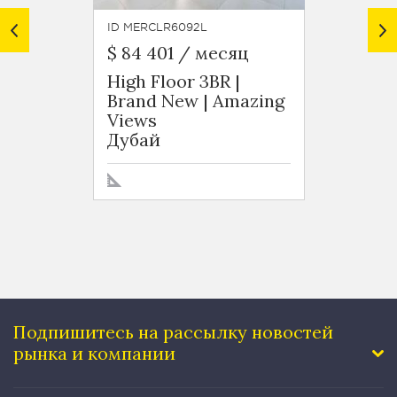
ID MERCLR6092L
ID MERC
$ 84 401 / месяц
$ 89 
High Floor 3BR |
Furni
Brand New | Amazing
Balcon
Views
Inclu
Дубай
Дуба
Подпишитесь на рассылку
новостей
рынка и компании