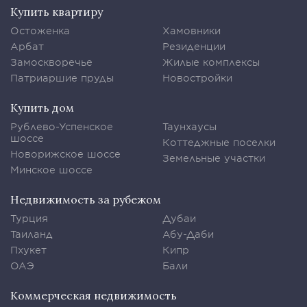
Купить квартиру
Остоженка
Хамовники
Арбат
Резиденции
Замоскворечье
Жилые комплексы
Патриаршие пруды
Новостройки
Купить дом
Рублево-Успенское
Таунхаусы
шоссе
Коттеджные поселки
Новорижское шоссе
Земельные участки
Минское шоссе
Недвижимость за рубежом
Турция
Дубаи
Таиланд
Абу-Даби
Пхукет
Кипр
ОАЭ
Бали
Коммерческая недвижимость