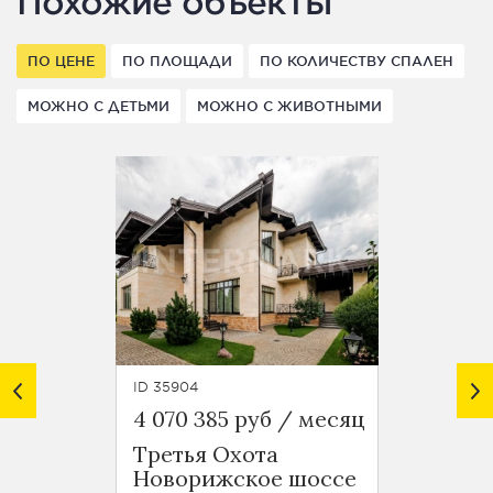
Похожие объекты
ПО ЦЕНЕ
ПО ПЛОЩАДИ
ПО КОЛИЧЕСТВУ СПАЛЕН
МОЖНО С ДЕТЬМИ
МОЖНО С ЖИВОТНЫМИ
ID 35904
ID 47629
4 070 385 руб / месяц
6 000
Третья Охота
Рубле
Новорижское шоссе
шосс