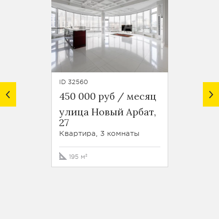
ID 32560
ID 18225
450 000 руб / месяц
450 0
улица Новый Арбат,
Тверс
27
стр. 6
Квартира, 3 комнаты
Кварти
195 м²
170 м