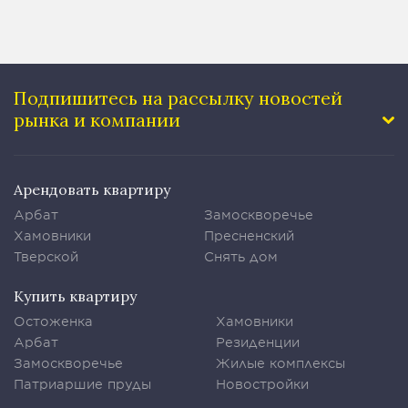
Подпишитесь на рассылку
новостей
рынка и компании
Арендовать квартиру
Арбат
Замоскворечье
Хамовники
Пресненский
Тверской
Снять дом
Купить квартиру
Остоженка
Хамовники
Арбат
Резиденции
Замоскворечье
Жилые комплексы
Патриаршие пруды
Новостройки