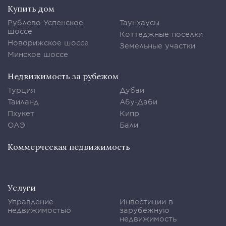
Купить дом
Рублево-Успенское
Таунхаусы
шоссе
Коттеджные поселки
Новорижское шоссе
Земельные участки
Минское шоссе
Недвижимость за рубежом
Турция
Дубаи
Таиланд
Абу-Даби
Пхукет
Кипр
ОАЭ
Бали
Коммерческая недвижимость
Услуги
Управление
Инвестиции в
недвижимостью
зарубежную
недвижимость