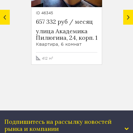
ID 46345
ID 29117
657 332 руб / месяц
695 0
улица Академика
ЖК Д
Пилюгина, 24, корп. 1
усадь
Зубов
Квартира, 6 комнат
Кварти
412 м²
170 м
Подпишитесь на рассылку
новостей
рынка и компании