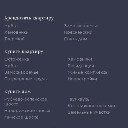
Арендовать квартиру
Арбат
Замоскворечье
Хамовники
Пресненский
Тверской
Снять дом
Купить квартиру
Остоженка
Хамовники
Арбат
Резиденции
Замоскворечье
Жилые комплексы
Патриаршие пруды
Новостройки
Купить дом
Рублево-Успенское
Таунхаусы
шоссе
Коттеджные поселки
Новорижское шоссе
Земельные участки
Минское шоссе