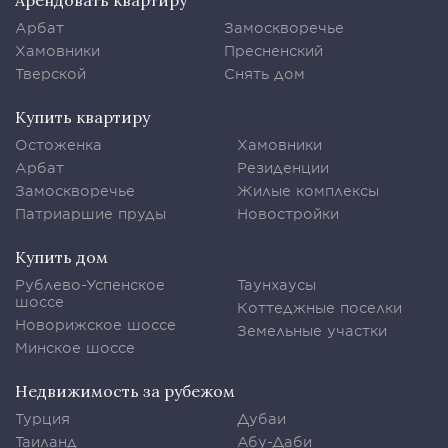
Арендовать квартиру
Арбат
Замоскворечье
Хамовники
Пресненский
Тверской
Снять дом
Купить квартиру
Остоженка
Хамовники
Арбат
Резиденции
Замоскворечье
Жилые комплексы
Патриаршие пруды
Новостройки
Купить дом
Рублево-Успенское
Таунхаусы
шоссе
Коттеджные поселки
Новорижское шоссе
Земельные участки
Минское шоссе
Недвижимость за рубежом
Турция
Дубаи
Таиланд
Абу-Даби