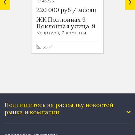
ID 46723
ID 37283
220 000 руб / месяц
220 0
ЖК Поклонная 9
ЖК В
Поклонная улица, 9
Стар
улица,
Квартира, 2 комнаты
Кварти
65 м²
140 м
Подпишитесь на рассылку
новостей
рынка и компании