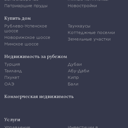
Патриаршие пруды
Новостройки
Купить дом
Рублево-Успенское
Таунхаусы
шоссе
Коттеджные поселки
Новорижское шоссе
Земельные участки
Минское шоссе
Недвижимость за рубежом
Турция
Дубаи
Таиланд
Абу-Даби
Пхукет
Кипр
ОАЭ
Бали
Коммерческая недвижимость
Услуги
Управление
Инвестиции в