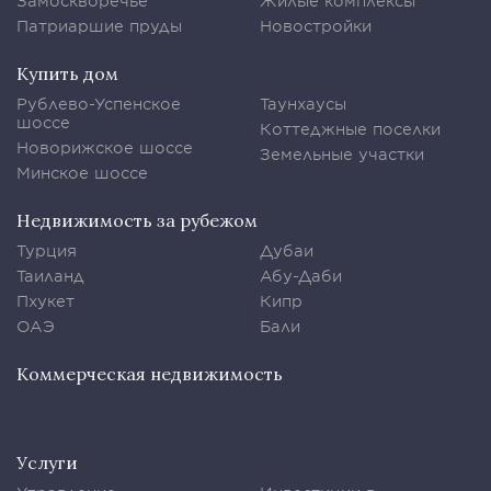
Замоскворечье
Жилые комплексы
Патриаршие пруды
Новостройки
Купить дом
Рублево-Успенское
Таунхаусы
шоссе
Коттеджные поселки
Новорижское шоссе
Земельные участки
Минское шоссе
Недвижимость за рубежом
Турция
Дубаи
Таиланд
Абу-Даби
Пхукет
Кипр
ОАЭ
Бали
Коммерческая недвижимость
Услуги