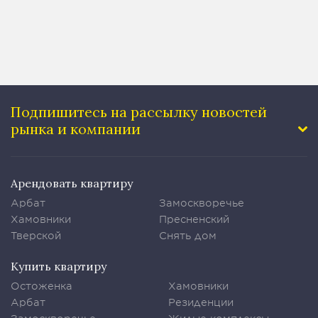
Подпишитесь на рассылку
новостей
рынка и компании
Арендовать квартиру
Арбат
Замоскворечье
Хамовники
Пресненский
Тверской
Снять дом
Купить квартиру
Остоженка
Хамовники
Арбат
Резиденции