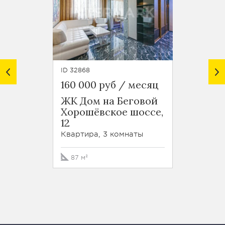
ID 32868
ID 4739
160 000 руб / месяц
120 0
ЖК Дом на Беговой
Калош
Хорошёвское шоссе,
6, стр.
12
Кварти
Квартира, 3 комнаты
45 м²
87 м²