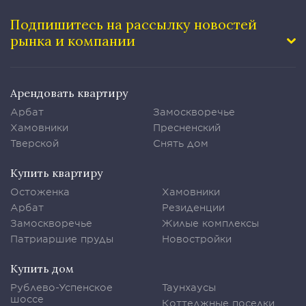
Подпишитесь на рассылку
новостей
рынка и компании
Арендовать квартиру
Арбат
Замоскворечье
Хамовники
Пресненский
Тверской
Снять дом
Купить квартиру
Остоженка
Хамовники
Арбат
Резиденции
Замоскворечье
Жилые комплексы
Патриаршие пруды
Новостройки
Купить дом
Рублево-Успенское
Таунхаусы
шоссе
Коттеджные поселки