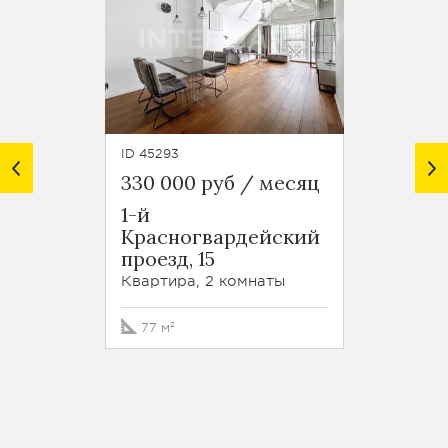
ID 45293
ID 46633
330 000 руб / месяц
295 0
1-й
Малы
Красногвардейский
Злат
проезд, 15
переул
Квартира, 2 комнаты
Кварти
77 м²
85 м²