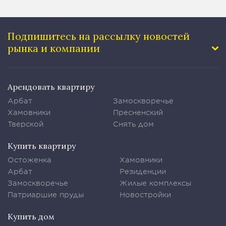
Подпишитесь на рассылку
новостей
рынка и компании
Арендовать квартиру
Арбат
Замоскворечье
Хамовники
Пресненский
Тверской
Снять дом
Купить квартиру
Остоженка
Хамовники
Арбат
Резиденции
Замоскворечье
Жилые комплексы
Патриаршие пруды
Новостройки
Купить дом