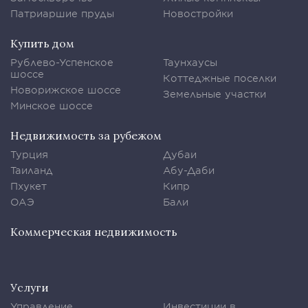
Патриаршие пруды
Новостройки
Купить дом
Рублево-Успенское
Таунхаусы
шоссе
Коттеджные поселки
Новорижское шоссе
Земельные участки
Минское шоссе
Недвижимость за рубежом
Турция
Дубаи
Таиланд
Абу-Даби
Пхукет
Кипр
ОАЭ
Бали
Коммерческая недвижимость
Услуги
Управление
Инвестиции в