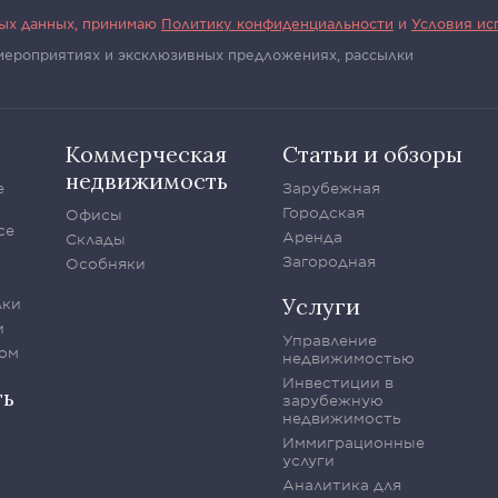
ных данных, принимаю
Политику конфиденциальности
и
Условия ис
 мероприятиях и эксклюзивных предложениях, рассылки
Коммерческая
Статьи и обзоры
недвижимость
е
Зарубежная
Городская
Офисы
се
Аренда
Склады
Загородная
Особняки
Услуги
лки
и
Управление
ом
недвижимостью
Инвестиции в
ть
зарубежную
недвижимость
Иммиграционные
услуги
Аналитика для