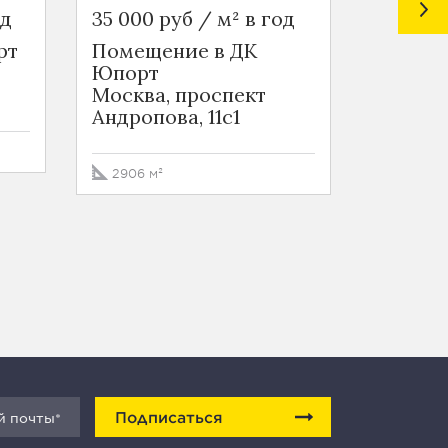
од
35 000 руб / м² в год
64 800 
рт
Помещение в ДК
Ритейл
Юпорт
Москва
Москва, проспект
Лихачё
Андропова, 11с1
161 м²
2906 м²
Подписаться