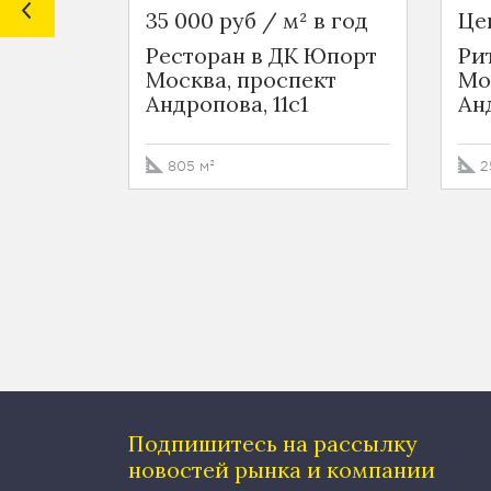
35 000 руб / м² в год
Це
Ресторан в ДК Юпорт
Ри
Москва, проспект
Мо
Андропова, 11с1
Анд
805 м²
2
Подпишитесь на рассылку
новостей рынка и компании