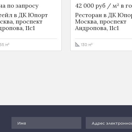
на по запросу
42 000 руб / м² в г
тейл в ДК Юпорт
Ресторан в ДК Юпо
сква, проспект
Москва, проспект
ропова, 11с1
Андропова, 11с1
55 м²
130 м²