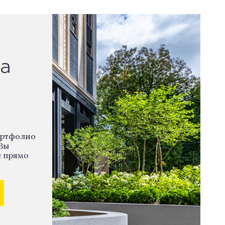
а
ортфолио
Вы
е прямо