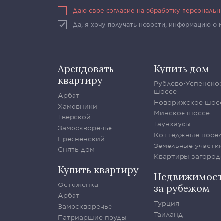
Даю свое согласие на обработку персональ
Да, я хочу получать новости, информацию о
Арендовать
Купить дом
квартиру
Рублево-Успенско
шоссе
Арбат
Новорижское шос
Хамовники
Минское шоссе
Тверской
Таунхаусы
Замоскворечье
Коттеджные посе
Пресненский
Земельные участк
Снять дом
Квартиры загород
Купить квартиру
Недвижимос
Остоженка
за рубежом
Арбат
Турция
Замоскворечье
Таиланд
Патриаршие пруды