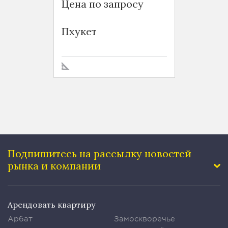
Цена по запросу
$ 6 12
Baan S
Пхукет
Sukhu
Подпишитесь на рассылку
новостей
рынка и компании
Арендовать квартиру
Арбат
Замоскворечье