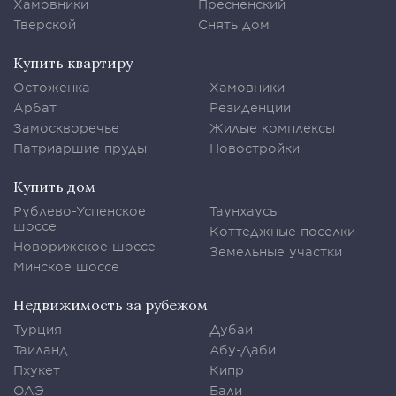
Хамовники
Пресненский
Тверской
Снять дом
Купить квартиру
Остоженка
Хамовники
Арбат
Резиденции
Замоскворечье
Жилые комплексы
Патриаршие пруды
Новостройки
Купить дом
Рублево-Успенское
Таунхаусы
шоссе
Коттеджные поселки
Новорижское шоссе
Земельные участки
Минское шоссе
Недвижимость за рубежом
Турция
Дубаи
Таиланд
Абу-Даби
Пхукет
Кипр
ОАЭ
Бали