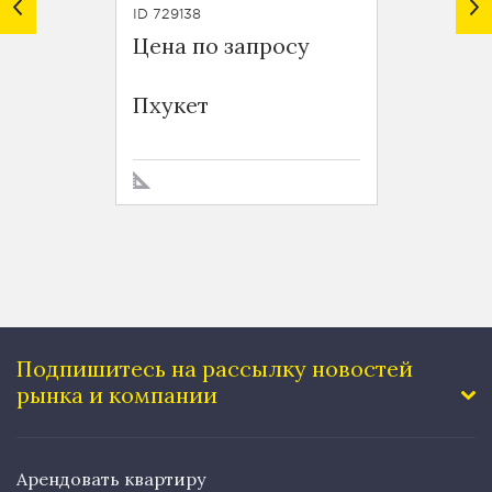
ID 729138
ID TH710
Цена по запросу
$ 6 12
Baan S
Пхукет
Sukhu
Подпишитесь на рассылку
новостей
рынка и компании
Арендовать квартиру