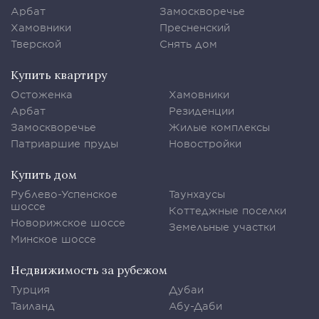
Арбат
Замоскворечье
Хамовники
Пресненский
Тверской
Снять дом
Купить квартиру
Остоженка
Хамовники
Арбат
Резиденции
Замоскворечье
Жилые комплексы
Патриаршие пруды
Новостройки
Купить дом
Рублево-Успенское
Таунхаусы
шоссе
Коттеджные поселки
Новорижское шоссе
Земельные участки
Минское шоссе
Недвижимость за рубежом
Турция
Дубаи
Таиланд
Абу-Даби