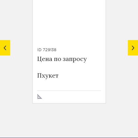
ID 729138
ID TH710
Цена по запросу
$ 6 12
Baan S
Пхукет
Sukhu