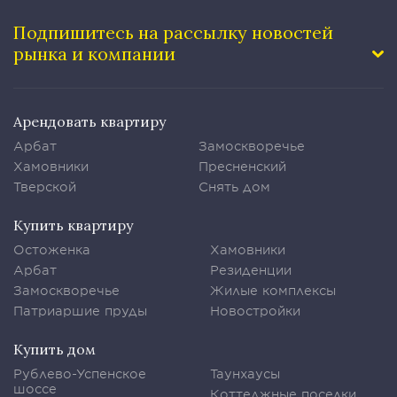
Подпишитесь на рассылку
новостей
рынка и компании
Арендовать квартиру
Арбат
Замоскворечье
Хамовники
Пресненский
Тверской
Снять дом
Купить квартиру
Остоженка
Хамовники
Арбат
Резиденции
Замоскворечье
Жилые комплексы
Патриаршие пруды
Новостройки
Купить дом
Рублево-Успенское
Таунхаусы
шоссе
Коттеджные поселки