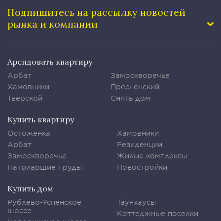
Подпишитесь на рассылку
новостей
рынка и компании
Арендовать квартиру
Арбат
Замоскворечье
Хамовники
Пресненский
Тверской
Снять дом
Купить квартиру
Остоженка
Хамовники
Арбат
Резиденции
Замоскворечье
Жилые комплексы
Патриаршие пруды
Новостройки
Купить дом
Рублево-Успенское
Таунхаусы
шоссе
Коттеджные поселки