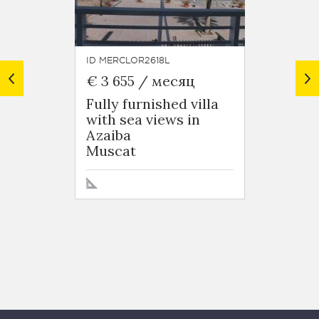
ID MERCLOR2618L
ID MERC
€ 3 655 / месяц
€ 3 8
Fully furnished villa
Fully 
with sea views in
in Aza
Azaiba
Musca
Muscat