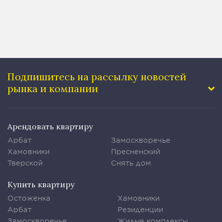
Подпишитесь на рассылку
новостей
рынка и компании
Арендовать квартиру
Арбат
Замоскворечье
Хамовники
Пресненский
Тверской
Снять дом
Купить квартиру
Остоженка
Хамовники
Арбат
Резиденции
Замоскворечье
Жилые комплексы