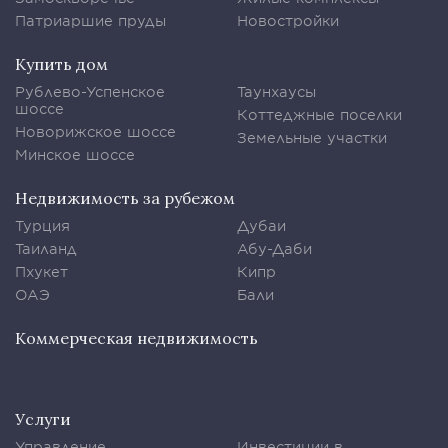
Патриаршие пруды
Новостройки
Купить дом
Рублево-Успенское
Таунхаусы
шоссе
Коттеджные поселки
Новорижское шоссе
Земельные участки
Минское шоссе
Недвижимость за рубежом
Турция
Дубаи
Таиланд
Абу-Даби
Пхукет
Кипр
ОАЭ
Бали
Коммерческая недвижимость
Услуги
Управление
Инвестиции в