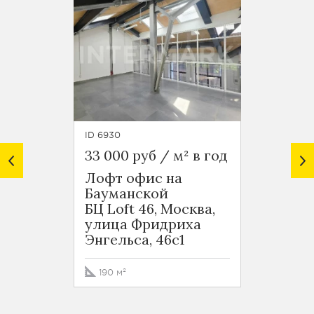
ID 6930
ID 6928
33 000 руб / м² в год
32 530
Лофт офис на
Лофт 
Бауманской
Баум
БЦ Loft 46, Москва,
БЦ Lo
улица Фридриха
улиц
Энгельса, 46с1
Энгел
190 м²
332 м