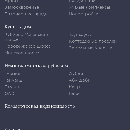
Арбат
Резиденции
Замоскворечье
Жилые комплексы
Патриаршие пруды
Новостройки
Купить дом
Рублево-Успенское
Таунхаусы
шоссе
Коттеджные поселки
Новорижское шоссе
Земельные участки
Минское шоссе
Недвижимость за рубежом
Турция
Дубаи
Таиланд
Абу-Даби
Пхукет
Кипр
ОАЭ
Бали
Коммерческая недвижимость
Услуги