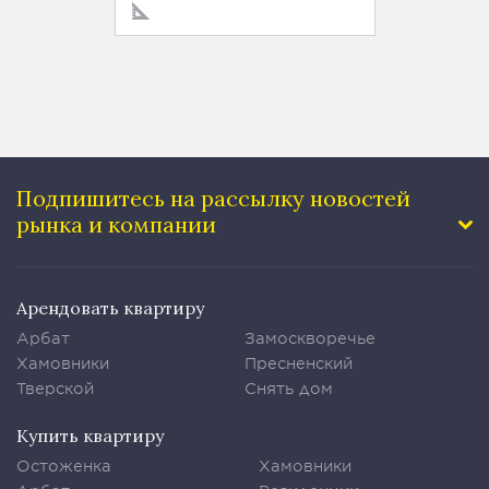
Подпишитесь на рассылку
новостей
рынка и компании
Арендовать квартиру
Арбат
Замоскворечье
Хамовники
Пресненский
Тверской
Снять дом
Купить квартиру
Остоженка
Хамовники